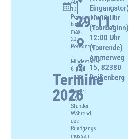
|
Ab
Eingangstor)
10
Personen
29.11.
10:00 Uhr
bis
(Tourbeginn)
max.
12:00 Uhr
20
Personen
(Tourende)
|
Ammerweg
Mindestalter:
15, 82380
6
Termine
Jahre
Peißenberg
|
2026
Dauer:
1,5
Stunden
Während
des
Rundgangs
müssen