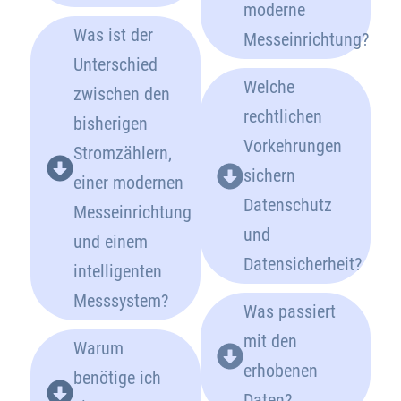
moderne
Was ist der
Messeinrichtung?
Unterschied
Welche
zwischen den
rechtlichen
bisherigen
Vorkehrungen
Stromzählern,
sichern
einer modernen
Datenschutz
Messeinrichtung
und
und einem
Datensicherheit?
intelligenten
Messsystem?
Was passiert
mit den
Warum
erhobenen
benötige ich
Daten?