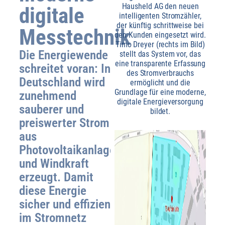
Hausheld AG den neuen
digitale
intelligenten Stromzähler,
der künftig schrittweise bei
Messtechnik
den Kunden eingesetzt wird.
Timo Dreyer (rechts im Bild)
Die Energiewende
stellt das System vor, das
eine transparente Erfassung
schreitet voran: In
des Stromverbrauchs
Deutschland wird
ermöglicht und die
Grundlage für eine moderne,
zunehmend
digitale Energieversorgung
sauberer und
bildet.
preiswerter Strom
aus
Photovoltaikanlagen
und Windkraft
erzeugt. Damit
diese Energie
sicher und effizient
im Stromnetz