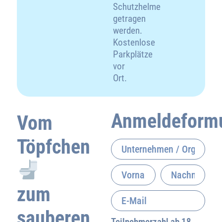
Schutzhelme
getragen
werden.
Kostenlose
Parkplätze
vor
Ort.
Anmeldeformu
Vom
Töpfchen
zum
sauberen
Teilnehmerzahl ab 18