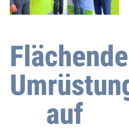
Flächend
Umrüstun
auf