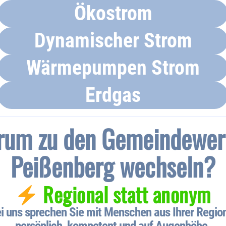
Ökostrom
Dynamischer Strom
Wärmepumpen Strom
Erdgas
rum zu den Gemeindewer
Peißenberg wechseln?
Regional statt anonym
i uns sprechen Sie mit Menschen aus Ihrer Regio
persönlich, kompetent und auf Augenhöhe.