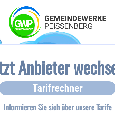
tzt Anbieter wechs
Tarifrechner
Informieren Sie sich über unsere Tarife