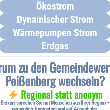
Ökostrom
Dynamischer Strom
Wärmepumpen Strom
Erdgas
rum zu den Gemeindewer
Peißenberg wechseln?
Regional statt anonym
Bei uns sprechen Sie mit Menschen aus Ihrer Region –
persönlich, kompetent und auf Augenhöhe.