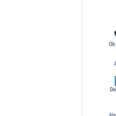
Ob 
De
Als