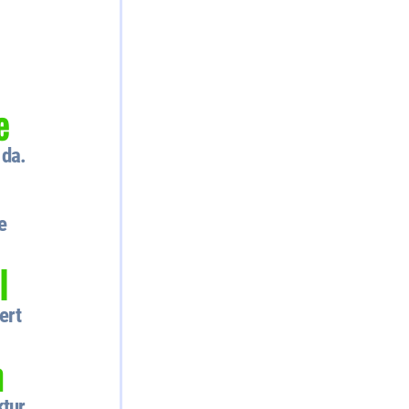
e
 da.
e
l
ert
n
ktur