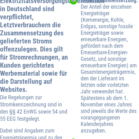
Elektrizitätsversorgungsunternehmen
Stromzusammensetzung:
Der Anteil der einzelnen
in Deutschland sind
Energieträger
verpflichtet,
(Kernenergie, Kohle,
Letztverbrauchern die
Erdgas, sonstige fossile
Zusammensetzung des
Energieträger sowie
erneuerbare Energien,
gelieferten Stroms
gefördert nach dem
offenzulegen. Dies gilt
Erneuerbare-Energien-
für Stromrechnungen, an
Gesetz, und sonstige
Kunden gerichtetes
erneuerbare Energien) am
Gesamtenergieträgermix,
Werbematerial sowie für
den der Lieferant im
die Darstellung auf
letzten oder vorletzten
Websites.
Jahr verwendet hat.
Die Regelungen zur
Spätestens ab dem 1.
Stromkennzeichnung sind in
November eines Jahres
sind jeweils die Werte des
den §§ 42 EnWG sowie 54 und
vorangegangenen
55 EEG festgelegt.
Kalenderjahres
Dabei sind Angaben zum
anzugeben.
Energieträgermix und zu den