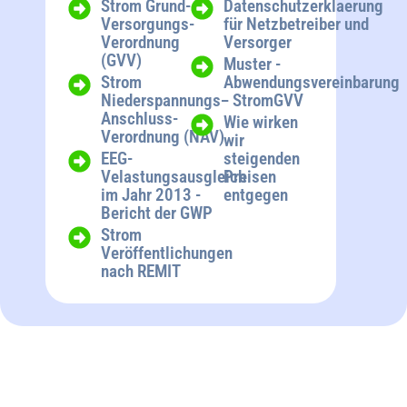
Strom Grund-
Datenschutzerklaerung
Versorgungs-
für Netzbetreiber und
Verordnung
Versorger
(GVV)
Muster -
Strom
Abwendungsvereinbarung
Niederspannungs-
- StromGVV
Anschluss-
Wie wirken
Verordnung (NAV)
wir
EEG-
steigenden
Velastungsausgleich
Preisen
im Jahr 2013 -
entgegen
Bericht der GWP
Strom
Veröffentlichungen
nach REMIT