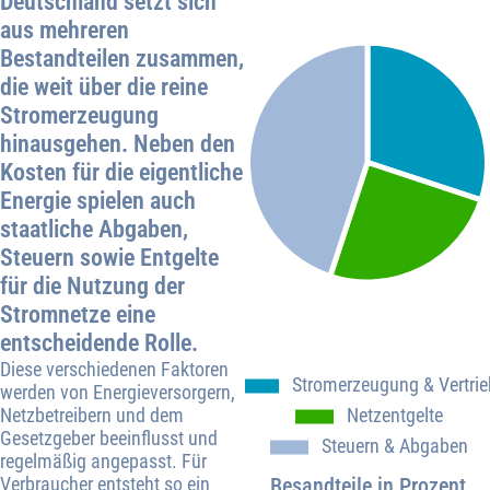
Deutschland
setzt sich
aus mehreren
Bestandteilen zusammen,
die weit über die reine
Stromerzeugung
hinausgehen. Neben den
Kosten für die eigentliche
Energie spielen auch
staatliche Abgaben,
Steuern sowie Entgelte
für die Nutzung der
Stromnetze eine
entscheidende Rolle.
Diese verschiedenen Faktoren
werden von Energieversorgern,
Netzbetreibern und dem
Gesetzgeber beeinflusst und
regelmäßig angepasst. Für
Verbraucher entsteht so ein
Besandteile in Prozent