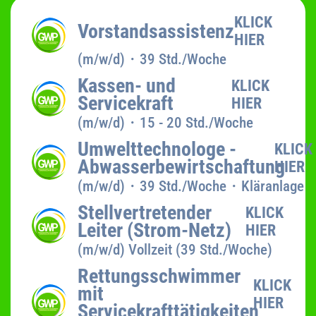
KLICK
Vorstandsassistenz
HIER
(m/w/d)・39 Std./Woche
Kassen- und
KLICK
Servicekraft
HIER
(m/w/d)・15 - 20 Std./Woche
Umwelttechnologe -
KLICK
Abwasserbewirtschaftung
HIER
(m/w/d)・39 Std./Woche・Kläranlage
Stellvertretender
KLICK
Leiter (Strom-Netz)
HIER
(m/w/d) Vollzeit (39 Std./Woche)
Rettungsschwimmer
KLICK
mit
HIER
Servicekrafttätigkeiten