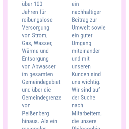
ein
über 100
nachhaltiger
Jahren für
Beitrag zur
reibungslose
Umwelt sowie
Versorgung
ein guter
von Strom,
Umgang
Gas, Wasser,
miteinander
Wärme und
und mit
Entsorgung
unseren
von Abwasser
Kunden sind
im gesamten
uns wichtig.
Gemeindegebiet
Wir sind auf
und über die
der Suche
Gemeindegrenze
nach
von
Mitarbeitern,
Peißenberg
die unsere
hinaus. Als ein
Philosophie
regionaler