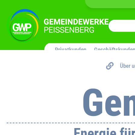
Privatkunden
Geschäftskunde
Über u
Ge
Energie fü