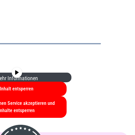
de einen Platzhalterinhalt von
m auf den eigentlichen Inhalt
licken Sie auf die Schaltfläche
achten Sie, dass dabei Daten an
eter weitergegeben werden.
ehr Informationen
Inhalt entsperren
chen Service akzeptieren und
Inhalte entsperren