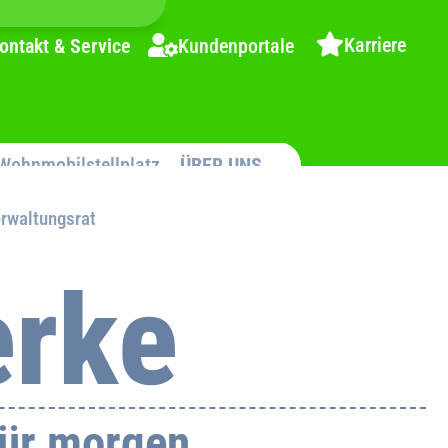
Karriere
ontakt & Service
Kundenportale
Wohnmobilstellplatz
ÜBER UNS
rwaltungsrat
rke
für morgen.