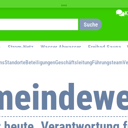
K
Suche
n
Strom-Netz
Wasser Abwasser
Freibad Sauna
ns
Standorte
Beteiligungen
Geschäftsleitung
Führungsteam
Ve
meindewe
r heute. Verantwortung 