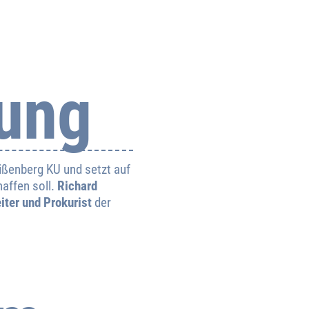
ung
ißenberg KU und setzt auf
haffen soll.
Richard
iter und Prokurist
der