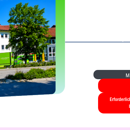
Sie sehen gera
YouTube
. U
zuzugreifen, k
unten. Bitte be
Drittanbi
M
Erforderli