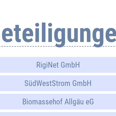
eteiligung
RigiNet GmbH
SüdWestStrom GmbH
Biomassehof Allgäu eG