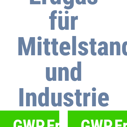
für
Mittelstan
und
Industrie
GWP.Erdgas.Indi
GWP.Er