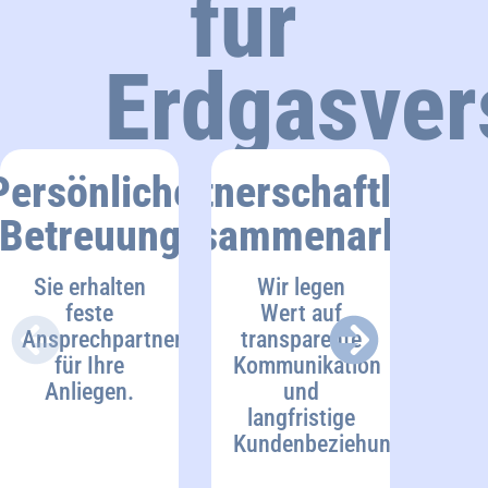
für
Erdgasver
Persönliche
Partnerschaftliche
Fac
Betreuung
Zusammenarbeit
Kom
Sie erhalten
Wir legen
feste
Wert auf
Mita
Ansprechpartner
transparente
verf
für Ihre
Kommunikation
Erf
Anliegen.
und
B
langfristige
Ener
Kundenbeziehungen.