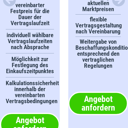
aktuellen
vereinbarter
Marktpreisen
Festpreis für die
Dauer der
flexible
Vertragslaufzeit
Vertragsgestaltung
nach Vereinbarung
individuell wählbare
Vertragslaufzeiten
Weitergabe von
nach Absprache
Beschaffungskonditi
entsprechend den
Möglichkeit zur
vertraglichen
Festlegung des
Regelungen
Einkaufszeitpunktes
Kalkulationssicherheit
innerhalb der
vereinbarten
Angebot
Vertragsbedingungen
anfordern
Angebot