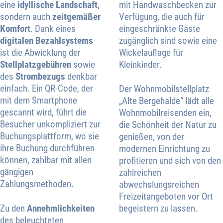
eine
idyllische Landschaft
,
mit Handwaschbecken zur
sondern auch
zeitgemäßer
Verfügung, die auch für
Komfort
. Dank eines
eingeschränkte Gäste
digitalen Bezahlsystems
zugänglich sind sowie eine
ist die Abwicklung der
Wickelauflage für
Stellplatzgebühren
sowie
Kleinkinder.
des
Strombezugs
denkbar
einfach. Ein QR-Code, der
Der Wohnmobilstellplatz
mit dem Smartphone
„Alte Bergehalde“ lädt alle
gescannt wird, führt die
Wohnmobilreisenden ein,
Besucher unkompliziert zur
die Schönheit der Natur zu
Buchungsplattform, wo sie
genießen, von der
ihre Buchung durchführen
modernen Einrichtung zu
können, zahlbar mit allen
profitieren und sich von den
gängigen
zahlreichen
Zahlungsmethoden.
abwechslungsreichen
Freizeitangeboten vor Ort
Zu den
Annehmlichkeiten
begeistern zu lassen.
des beleuchteten