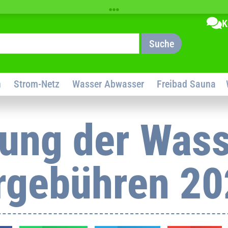
K
Suche
n
Strom-Netz
Wasser Abwasser
Freibad Sauna
ung der Wass
gebühren 20