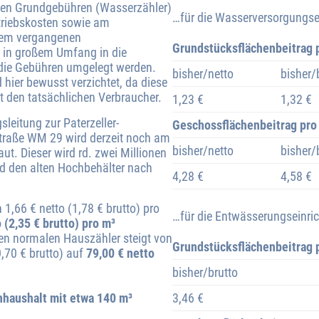
en Grundgebühren (Wasserzähler)
…für die Wasserversorgungse
etriebskosten sowie am
dem vergangenen
Grundstücksflächenbeitrag 
 in großem Umfang in die
f die Gebühren umgelegt werden.
bisher/netto
bisher/
hier bewusst verzichtet, da diese
t den tatsächlichen Verbraucher.
1,23 €
1,32 €
leitung zur Paterzeller-
Geschossflächenbeitrag pro
straße WM 29 wird derzeit noch am
bisher/netto
bisher/
t. Dieser wird rd. zwei Millionen
nd den alten Hochbehälter nach
4,28 €
4,58 €
1,66 € netto (1,78 € brutto) pro
…für die Entwässerungseinri
 (2,35 € brutto) pro m³
en normalen Hauszähler steigt von
Grundstücksflächenbeitrag 
0,70 € brutto) auf
79,00 € netto
bisher/brutto
nhaushalt mit etwa 140 m³
3,46 €