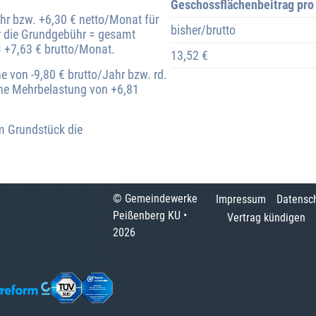
Geschossflächenbeitrag pro
hr bzw. +6,30 € netto/Monat für
bisher/brutto
r die Grundgebühr = gesamt
 +7,63 € brutto/Monat.
13,52 €
von -9,80 € brutto/Jahr bzw. rd.
eine Mehrbelastung von +6,81
em Grundstück die
© Gemeindewerke
Impressum
Datensc
Peißenberg KU •
Vertrag kündigen
2026