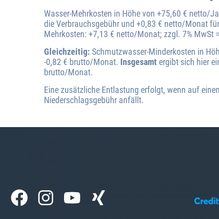
Wasser-Mehrkosten in Höhe von +75,60 € netto/Ja
die Verbrauchsgebühr und +0,83 € netto/Monat fü
Mehrkosten: +7,13 € netto/Monat; zzgl. 7% MwSt =
Gleichzeitig:
Schmutzwasser-Minderkosten in Höhe 
-0,82 € brutto/Monat.
Insgesamt
ergibt sich hier 
brutto/Monat.
Eine zusätzliche Entlastung erfolgt, wenn auf ein
Niederschlagsgebühr anfällt.