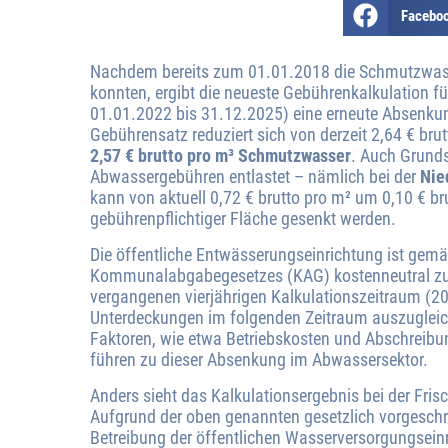
Facebo
Nachdem bereits zum 01.01.2018 die Schmutzwas
konnten, ergibt die neueste Gebührenkalkulation f
01.01.2022 bis 31.12.2025) eine erneute Absenkun
Gebührensatz reduziert sich von derzeit 2,64 € bru
2,57 € brutto pro m³ Schmutzwasser
. Auch Grunds
Abwassergebühren entlastet – nämlich bei der
Nie
kann von aktuell 0,72 € brutto pro m² um 0,10 € br
gebührenpflichtiger Fläche gesenkt werden.
Die öffentliche Entwässerungseinrichtung ist gemä
Kommunalabgabegesetzes (KAG) kostenneutral zu b
vergangenen vierjährigen Kalkulationszeitraum (2
Unterdeckungen im folgenden Zeitraum auszugleic
Faktoren, wie etwa Betriebskosten und Abschreibu
führen zu dieser Absenkung im Abwassersektor.
Anders sieht das Kalkulationsergebnis bei der Fri
Aufgrund der oben genannten gesetzlich vorgesch
Betreibung der öffentlichen Wasserversorgungseinric