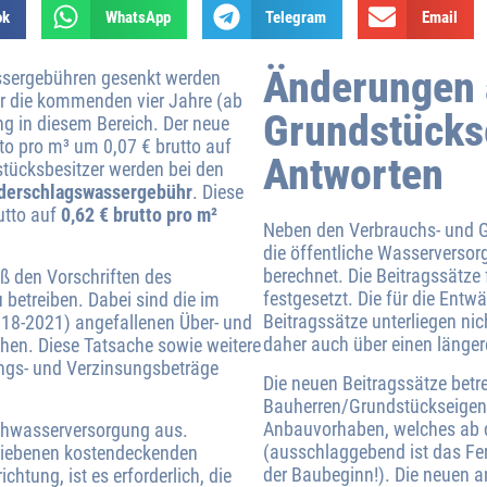
ok
WhatsApp
Telegram
Email
Änderungen 
sergebühren gesenkt werden
ür die kommenden vier Jahre (ab
Grundstücks
g in diesem Bereich. Der neue
tto pro m³ um 0,07 € brutto auf
Antworten
tücksbesitzer werden bei den
derschlagswassergebühr
. Diese
utto auf
0,62 € brutto pro m²
Neben den Verbrauchs- und G
die öffentliche Wasserverso
berechnet. Die Beitragssätze
ß den Vorschriften des
festgesetzt. Die für die Entw
etreiben. Dabei sind die im
Beitragssätze unterliegen ni
018-2021) angefallenen Über- und
daher auch über einen länger
hen. Diese Tatsache sowie weitere
ngs- und Verzinsungsbeträge
Die neuen Beitragssätze betre
Bauherren/Grundstückseigen
Anbauvorhaben, welches ab d
schwasserversorgung aus.
(ausschlaggebend ist das Fe
riebenen kostendeckenden
der Baubeginn!). Die neuen 
htung, ist es erforderlich, die