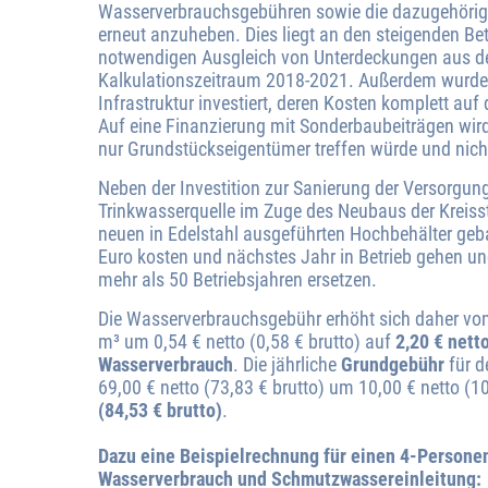
Wasserverbrauchsgebühren sowie die dazugehörig
erneut anzuheben. Dies liegt an den steigenden B
notwendigen Ausgleich von Unterdeckungen aus 
Kalkulationszeitraum 2018-2021. Außerdem wurde
Infrastruktur investiert, deren Kosten komplett au
Auf eine Finanzierung mit Sonderbaubeiträgen wird 
nur Grundstückseigentümer treffen würde und nich
Neben der Investition zur Sanierung der Versorgungs
Trinkwasserquelle im Zuge des Neubaus der Kreis
neuen in Edelstahl ausgeführten Hochbehälter gebau
Euro kosten und nächstes Jahr in Betrieb gehen u
mehr als 50 Betriebsjahren ersetzen.
Die Wasserverbrauchsgebühr erhöht sich daher von 
m³ um 0,54 € netto (0,58 € brutto) auf
2,20 € netto
Wasserverbrauch
. Die jährliche
Grundgebühr
für d
69,00 € netto (73,83 € brutto) um 10,00 € netto (1
(84,53 € brutto)
.
Dazu eine Beispielrechnung für einen 4-Persone
Wasserverbrauch und Schmutzwassereinleitung: