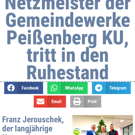
Netzmeister der
Gemeindewerke
Peißenberg KU,
tritt in den
Ruhestand
Facebook
WhatsApp
Telegram
Email
Print
Franz Jerouschek,
der langjährige