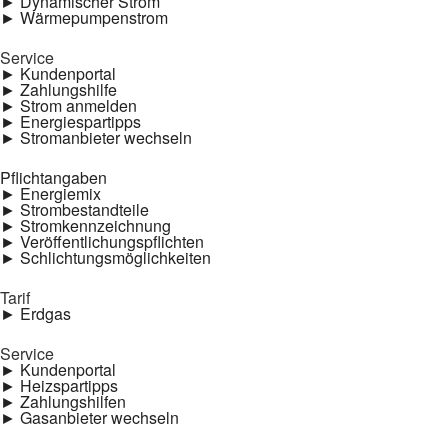
► Dynamischer Strom
► Wärmepumpenstrom
Service
► Kundenportal
► Zahlungshilfe
► Strom anmelden
► Energiespartipps
► Stromanbieter wechseln
Pflichtangaben
► Energiemix
► Strombestandteile
► Stromkennzeichnung
► Veröffentlichungspflichten
► Schlichtungsmöglichkeiten
Tarif
► Erdgas
Service
► Kundenportal
► Heizspartipps
► Zahlungshilfen
► Gasanbieter wechseln