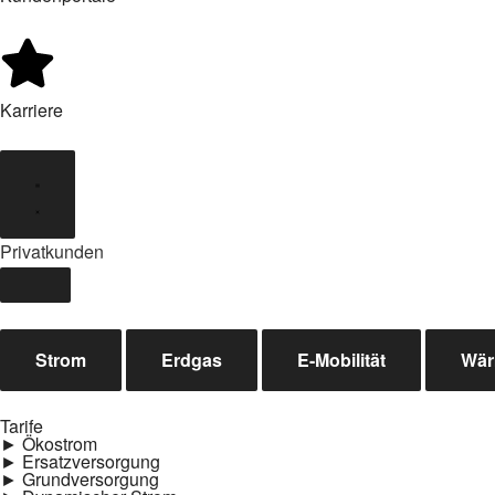
Karriere
Privatkunden
Strom
Erdgas
E-Mobilität
Wä
Tarife
► Ökostrom
► Ersatzversorgung
► Grundversorgung