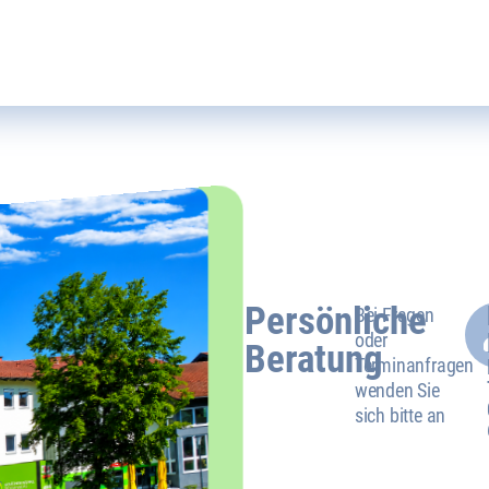
Persönliche
Bei Fragen
oder
Beratung
Terminanfragen
wenden Sie
sich bitte an