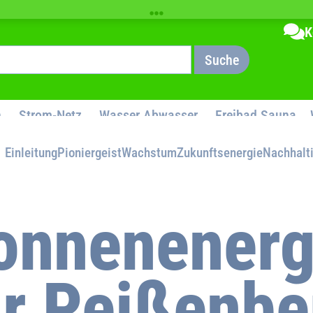
K
Suche
n
Strom-Netz
Wasser Abwasser
Freibad Sauna
Einleitung
Pioniergeist
Wachstum
Zukunftsenergie
Nachhalti
onnenenerg
ür Peißenbe