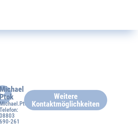
Michael
Weitere
Ptok
Kontaktmöglichkeiten
Michael.Ptok@peissenberg.de
Telefon:
08803
690-261