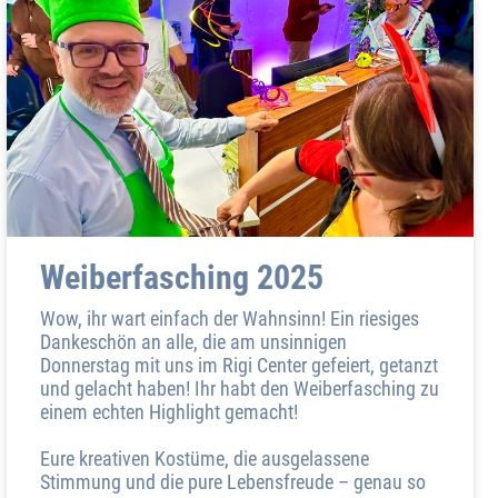
Weiberfasching 2025
Wow, ihr wart einfach der Wahnsinn! Ein riesiges
Dankeschön an alle, die am unsinnigen
Donnerstag mit uns im Rigi Center gefeiert, getanzt
und gelacht haben! Ihr habt den Weiberfasching zu
einem echten Highlight gemacht!
Eure kreativen Kostüme, die ausgelassene
Stimmung und die pure Lebensfreude – genau so