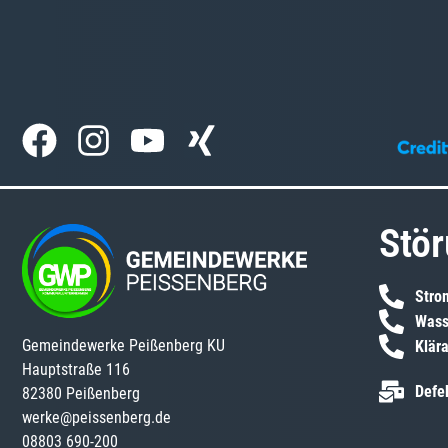
Stör
Stro
Wass
Gemeindewerke Peißenberg KU
Klär
Hauptstraße 116
Defe
82380 Peißenberg
werke@peissenberg.de
08803 690-200