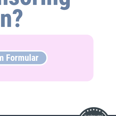
en?
m Formular