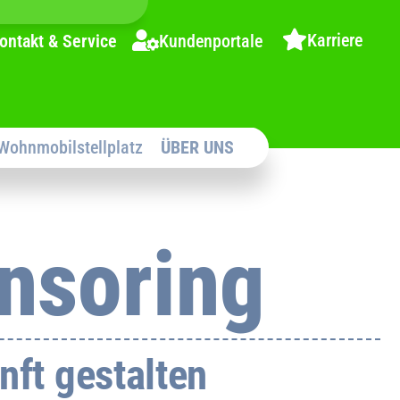
Karriere
ontakt & Service
Kundenportale
Wohnmobilstellplatz
ÜBER UNS
nsoring
nft gestalten