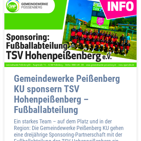
Gemeindewerke Peißenberg
KU sponsern TSV
Hohenpeißenberg –
Fußballabteilung
Ein starkes Team – auf dem Platz und in der
Region: Die Gemeindewerke Peißenberg KU gehen
eine dreijährige Sponsoring-Partnerschaft mit der