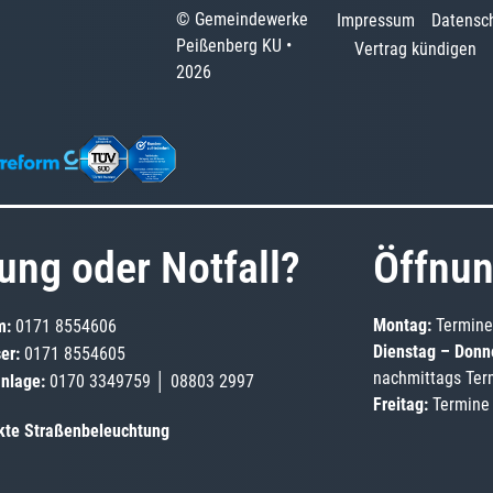
© Gemeindewerke
Impressum
Datensc
Peißenberg KU •
Vertrag kündigen
2026
ung oder Notfall?
Öffnun
Montag:
Termine
m:
0171 8554606
Dienstag – Donn
er:
0171 8554605
nachmittags Ter
anlage:
0170 3349759 │ 08803 2997
Freitag:
Termine 
kte Straßenbeleuchtung